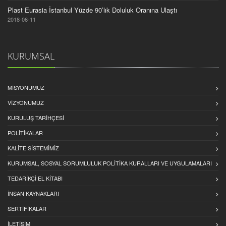
Plast Eurasia İstanbul Yüzde 90’lık Doluluk Oranına Ulaştı
2018-06-11
KURUMSAL
MISYONUMUZ
VIZYONUMUZ
KURULUŞ TARIHÇESI
POLITIKALAR
KALITE SISTEMIMIZ
KURUMSAL, SOSYAL SORUMLULUK POLITIKA KURALLARI VE UYGULAMALARI
TEDARIKÇI EL KITABI
İNSAN KAYNAKLARI
SERTİFİKALAR
İLETİŞİM