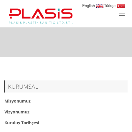
English
Türkçe
Toggl
naviga
KURUMSAL
Misyonumuz
Vizyonumuz
Kuruluş Tarihçesi