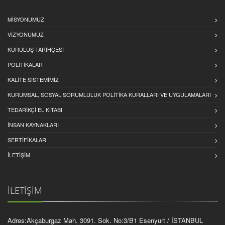
MISYONUMUZ
VIZYONUMUZ
KURULUŞ TARIHÇESI
POLITIKALAR
KALITE SISTEMIMIZ
KURUMSAL, SOSYAL SORUMLULUK POLITIKA KURALLARI VE UYGULAMALARI
TEDARIKÇI EL KITABI
İNSAN KAYNAKLARI
SERTİFİKALAR
İLETİŞİM
İLETİŞİM
Adres:Akçaburgaz Mah. 3091. Sok. No:3/B1 Esenyurt / İSTANBUL